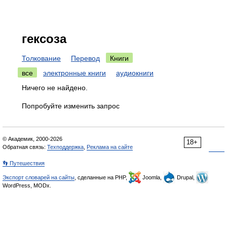
гексоза
Толкование
Перевод
Книги
все
электронные книги
аудиокниги
Ничего не найдено.
Попробуйте изменить запрос
© Академик, 2000-2026
18+
Обратная связь:
Техподдержка
,
Реклама на сайте
👣 Путешествия
Экспорт словарей на сайты
, сделанные на PHP,
Joomla,
Drupal,
WordPress, MODx.